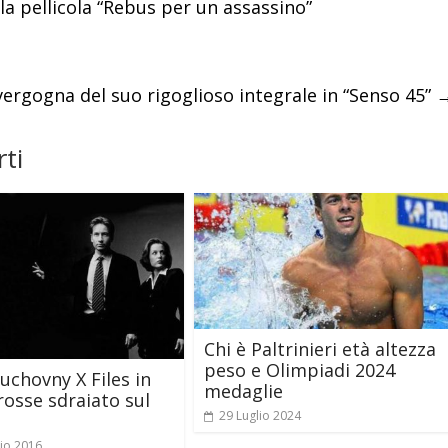
la pellicola “Rebus per un assassino”
vergogna del suo rigoglioso integrale in “Senso 45”
ti
Chi è Paltrinieri età altezza
peso e Olimpiadi 2024
uchovny X Files in
medaglie
rosse sdraiato sul
29 Luglio 2024
io 2016