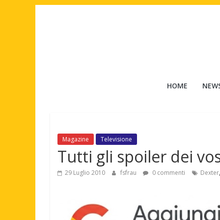
Salta
al
contenuto
Tuttouomini
HOME
NEW
News,
Tv,
Cinema,
Motori,
Magazine
Televisione
gay
Tutti gli spoiler dei vos
news
e
29 Luglio 2010
fsfrau
0 commenti
Dexter
la
moda
maschile