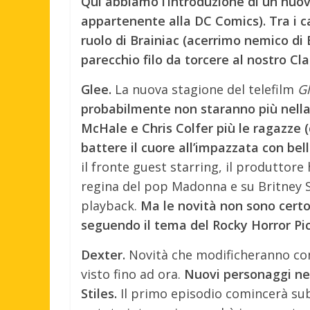
Qui abbiamo l’introduzione di un nuo
appartenente alla DC Comics). Tra i ca
ruolo di Brainiac (acerrimo nemico di B
parecchio filo da torcere al nostro Cl
Glee.
La nuova stagione del telefilm
G
probabilmente non staranno più nella
McHale e Chris Colfer più le ragazze 
battere il cuore all’impazzata con bel
il fronte guest starring, il produttore
regina del pop Madonna e su Britney S
playback.
Ma le novità non sono certo 
seguendo il tema del Rocky Horror Pic
Dexter.
Novità che modificheranno co
visto fino ad ora.
Nuovi personaggi nel 
Stiles.
Il primo episodio comincerà subi