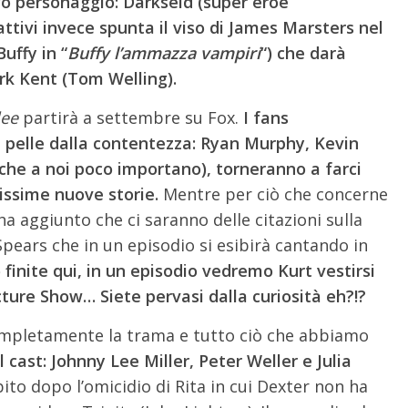
vo personaggio: Darkseid (super eroe
ttivi invece spunta il viso di James Marsters nel
uffy in “
Buffy l’ammazza vampiri
“) che darà
ark Kent (Tom Welling).
lee
partirà a settembre su Fox.
I fans
 pelle dalla contentezza: Ryan Murphy, Kevin
(che a noi poco importano), torneranno a farci
lissime nuove storie.
Mentre per ciò che concerne
 ha aggiunto che ci saranno delle citazioni sulla
pears che in un episodio si esibirà cantando in
finite qui, in un episodio vedremo Kurt vestirsi
ture Show… Siete pervasi dalla curiosità eh?!?
mpletamente la trama e tutto ciò che abbiamo
cast: Johnny Lee Miller, Peter Weller e Julia
to dopo l’omicidio di Rita in cui Dexter non ha