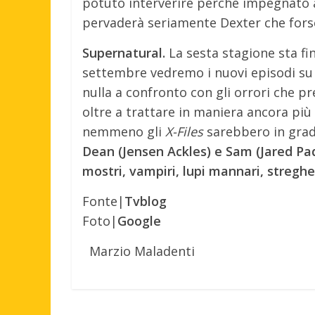
potuto interverire perchè impegnato a 
pervaderà seriamente Dexter che forse,
Supernatural.
La sesta stagione sta fin
settembre vedremo i nuovi episodi su
nulla a confronto con gli orrori che p
oltre a trattare in maniera ancora più o
nemmeno gli
X-Files
sarebbero in grad
Dean (Jensen Ackles) e Sam (Jared Pa
mostri, vampiri, lupi mannari, streghe
Fonte|
Tvblog
Foto|
Google
Marzio Maladenti