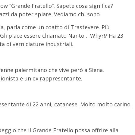
how “Grande Fratello”. Sapete cosa significa?
gazzi da poter spiare. Vediamo chi sono.
a, parla come un coatto di Trastevere. Più
o. Gli piace essere chiamato Nanto… Why?!? Ha 23
a di verniciature industriali.
renne palermitano che vive però a Siena.
sionista e un ex rappresentante.
sentante di 22 anni, catanese. Molto molto carino.
peggio che il Grande Fratello possa offrire alla