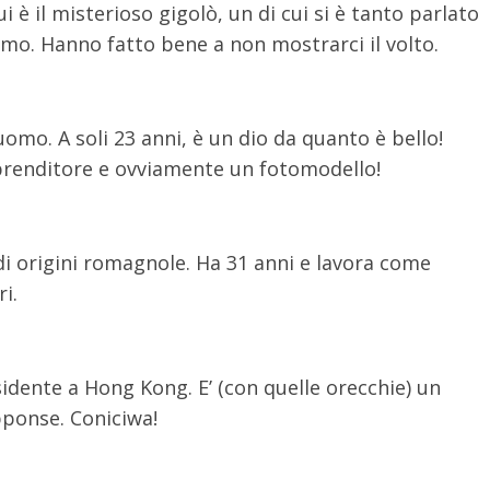
i è il misterioso gigolò, un di cui si è tanto parlato
simo. Hanno fatto bene a non mostrarci il volto.
uomo. A soli 23 anni, è un dio da quanto è bello!
mprenditore e ovviamente un fotomodello!
 di origini romagnole. Ha 31 anni e lavora come
i.
dente a Hong Kong. E’ (con quelle orecchie) un
pponse. Coniciwa!