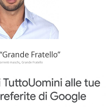
 “Grande Fratello”
,
orrenti maschi
Grande Fratello