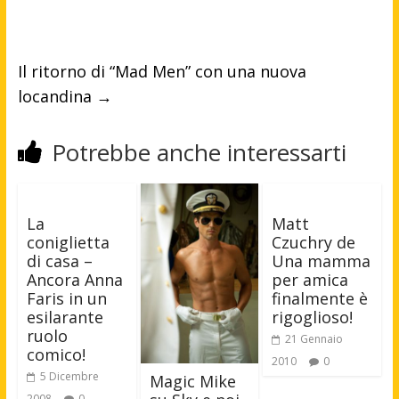
Il ritorno di “Mad Men” con una nuova
locandina
→
Potrebbe anche interessarti
La
Matt
coniglietta
Czuchry de
di casa –
Una mamma
Ancora Anna
per amica
Faris in un
finalmente è
esilarante
rigoglioso!
ruolo
21 Gennaio
comico!
2010
0
5 Dicembre
Magic Mike
2008
0