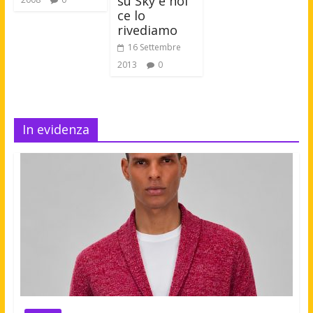
su Sky e noi
ce lo
rivediamo
16 Settembre
2013
0
In evidenza