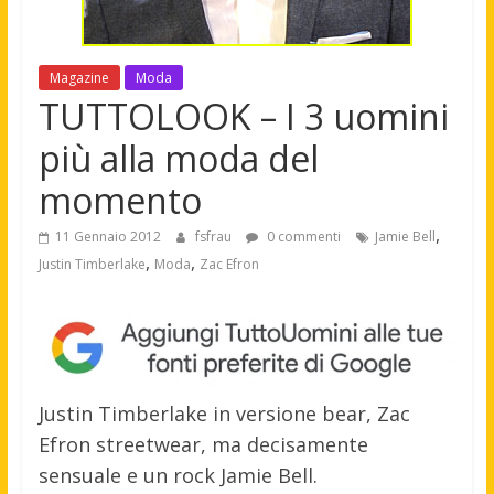
Magazine
Moda
TUTTOLOOK – I 3 uomini
più alla moda del
momento
,
11 Gennaio 2012
fsfrau
0 commenti
Jamie Bell
,
,
Justin Timberlake
Moda
Zac Efron
Justin Timberlake in versione bear, Zac
Efron streetwear, ma decisamente
sensuale e un rock Jamie Bell.