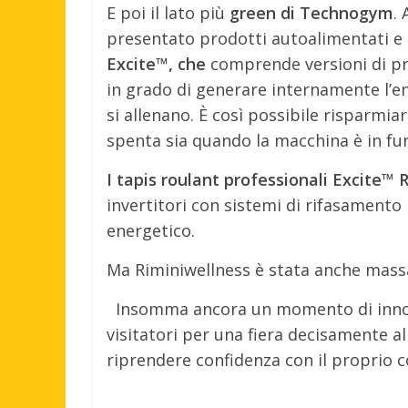
E poi il lato più
green di Technogym
.
presentato prodotti autoalimentati e 
Excite™, che
comprende versioni di p
in grado di generare internamente l’e
si allenano. È così possibile risparmia
spenta sia quando la macchina è in fu
I tapis roulant professionali Excite™ 
invertitori con sistemi di rifasament
energetico.
Ma Riminiwellness è stata anche massa
Insomma ancora un momento di innova
visitatori per una fiera decisamente a
riprendere confidenza con il proprio 