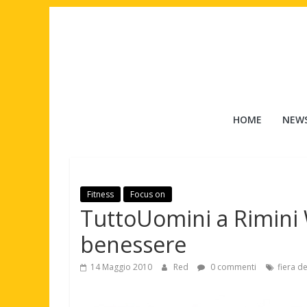
Salta
al
contenuto
Tuttouomini
HOME
NEW
News,
Tv,
Cinema,
Motori,
Fitness
Focus on
gay
TuttoUomini a Rimini W
news
e
benessere
la
moda
14 Maggio 2010
Red
0 commenti
fiera de
maschile