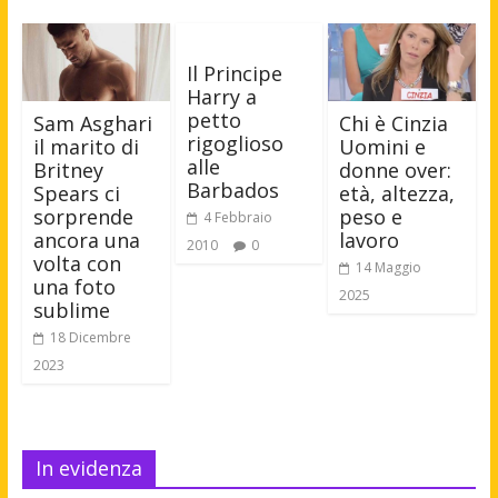
Il Principe
Harry a
petto
Sam Asghari
Chi è Cinzia
rigoglioso
il marito di
Uomini e
alle
Britney
donne over:
Barbados
Spears ci
età, altezza,
sorprende
peso e
4 Febbraio
ancora una
lavoro
2010
0
volta con
14 Maggio
una foto
2025
sublime
18 Dicembre
2023
In evidenza