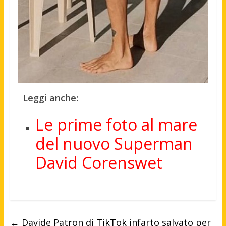
Leggi anche:
Le prime foto al mare
del nuovo Superman
David Corenswet
←
Davide Patron di TikTok infarto salvato per