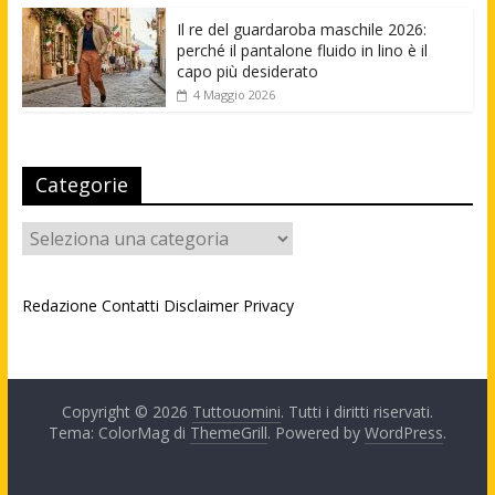
Il re del guardaroba maschile 2026:
perché il pantalone fluido in lino è il
capo più desiderato
4 Maggio 2026
Categorie
Categorie
Redazione
Contatti
Disclaimer
Privacy
Copyright © 2026
Tuttouomini
. Tutti i diritti riservati.
Tema: ColorMag di
ThemeGrill
. Powered by
WordPress
.