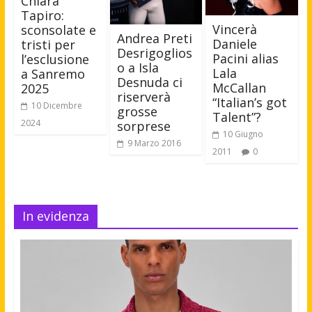
Chiara
Tapiro:
Vincerà
sconsolate e
Andrea Preti
Daniele
tristi per
Desrigoglios
Pacini alias
l’esclusione
o a Isla
Lala
a Sanremo
Desnuda ci
McCallan
2025
riserverà
“Italian’s got
10 Dicembre
grosse
Talent”?
2024
sorprese
10 Giugno
9 Marzo 2016
2011
0
In evidenza