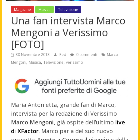
Magazine
Musica
Televisione
Una fan intervista Marco
Mengoni a Verissimo
[FOTO]
30 Novembre 2013
Red
0 commenti
Marco
,
,
,
Mengoni
Musica
Televisione
verissimo
Maria Antonietta, grande fan di Marco,
intervista per la redazione di Verissimo
Marco Mengoni,
già ospite dell’ultimo
live
di XFactor
.
Marco parla del suo nuovo
progetto
Pronto a Correre il viaggio
e della