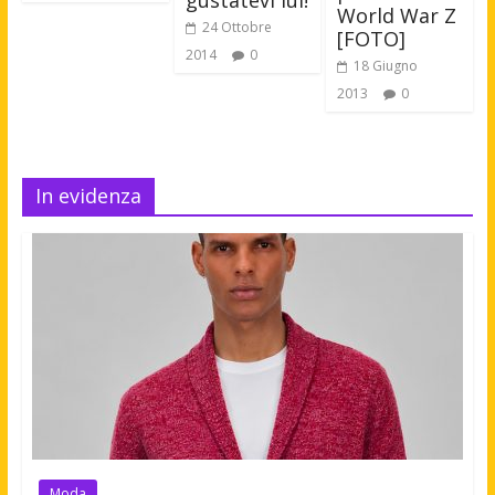
World War Z
24 Ottobre
[FOTO]
2014
0
18 Giugno
2013
0
In evidenza
Moda