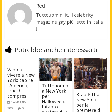
Red
Tuttouomini.it, il celebrity
magazine gay più letto in Italia
!
Potrebbe anche interessarti
Vado a
vivere a New
York: capire
l’America,
Tuttouomini
trucchi
a New York
Brad Pitt a
compresi
per
New York
Halloween.
14 Maggio
per la
Intanto
2008
0
premiere di
gustatevi lui!