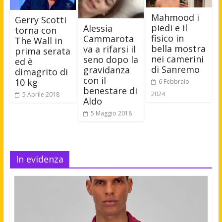
Mahmood i
Gerry Scotti
piedi e il
Alessia
torna con
fisico in
Cammarota
The Wall in
bella mostra
va a rifarsi il
prima serata
nei camerini
seno dopo la
ed è
di Sanremo
gravidanza
dimagrito di
con il
10 kg
6 Febbraio
benestare di
2024
5 Aprile 2018
Aldo
5 Maggio 2018
In evidenza