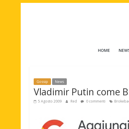
Salta
al
contenuto
Tuttouomini
HOME
NEW
News,
Tv,
Cinema,
Motori,
Gossip
News
gay
Vladimir Putin come 
news
e
5 Agosto 2009
Red
0 commenti
Brokeba
la
moda
maschile