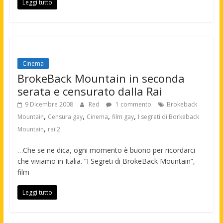
Leggi tutto
Cinema
BrokeBack Mountain in seconda
serata e censurato dalla Rai
9 Dicembre 2008
Red
1 commento
Brokeback
,
,
,
,
Mountain
Censura gay
Cinema
film gay
I segreti di Borkeback
,
Mountain
rai 2
…Che se ne dica, ogni momento è buono per ricordarci
che viviamo in Italia. “I Segreti di BrokeBack Mountain”,
film
Leggi tutto