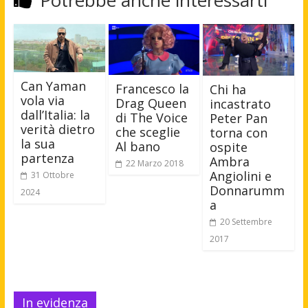
Potrebbe anche interessarti
Can Yaman
Francesco la
Chi ha
vola via
Drag Queen
incastrato
dall’Italia: la
di The Voice
Peter Pan
verità dietro
che sceglie
torna con
la sua
Al bano
ospite
partenza
Ambra
22 Marzo 2018
Angiolini e
31 Ottobre
Donnarumm
2024
a
20 Settembre
2017
In evidenza