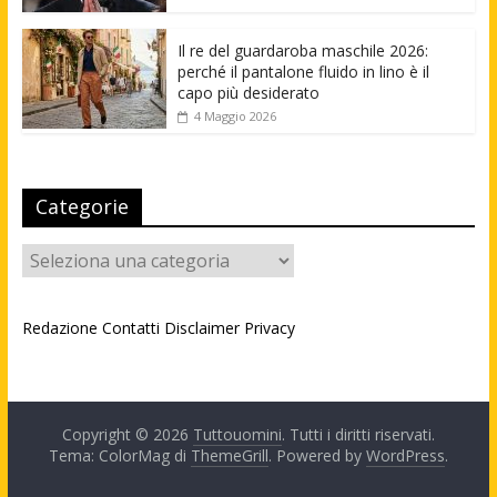
Il re del guardaroba maschile 2026:
perché il pantalone fluido in lino è il
capo più desiderato
4 Maggio 2026
Categorie
Categorie
Redazione
Contatti
Disclaimer
Privacy
Copyright © 2026
Tuttouomini
. Tutti i diritti riservati.
Tema: ColorMag di
ThemeGrill
. Powered by
WordPress
.