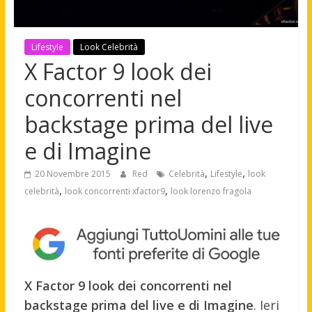
Lifestyle
Look Celebrità
X Factor 9 look dei
concorrenti nel
backstage prima del live
e di Imagine
,
,
20 Novembre 2015
Red
Celebrità
Lifestyle
look
,
,
celebrità
look concorrenti xfactor9
look lorenzo fragola
X Factor 9 look dei concorrenti nel
backstage prima del live e di Imagine
. Ieri