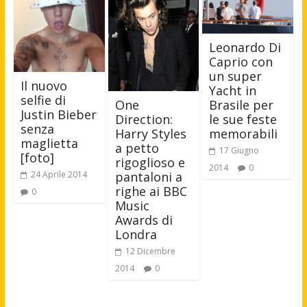
Leonardo Di
Caprio con
un super
Il nuovo
Yacht in
selfie di
Brasile per
One
Justin Bieber
le sue feste
Direction:
senza
memorabili
Harry Styles
maglietta
a petto
17 Giugno
[foto]
rigoglioso e
2014
0
24 Aprile 2014
pantaloni a
righe ai BBC
0
Music
Awards di
Londra
12 Dicembre
2014
0