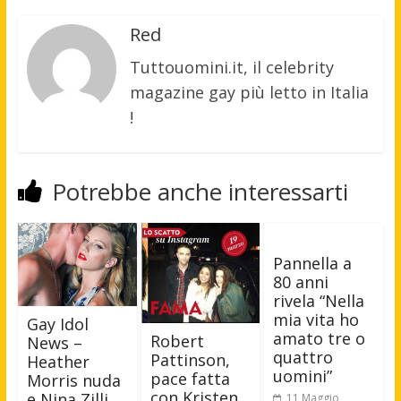
Red
Tuttouomini.it, il celebrity
magazine gay più letto in Italia
!
Potrebbe anche interessarti
Pannella a
80 anni
rivela “Nella
mia vita ho
Gay Idol
amato tre o
Robert
News –
quattro
Pattinson,
Heather
uomini”
pace fatta
Morris nuda
con Kristen
e Nina Zilli
11 Maggio