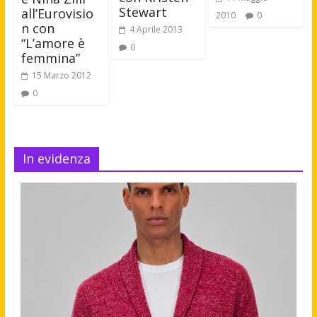
Stewart
all’Eurovisio
2010
0
n con
4 Aprile 2013
“L’amore è
0
femmina”
15 Marzo 2012
0
In evidenza