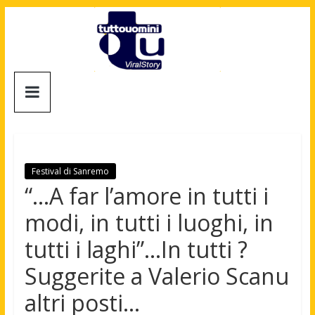
Salta
al
contenuto
Tuttouomini
News,
Tv,
Cinema,
Motori,
Festival di Sanremo
gay
“…A far l’amore in tutti i
news
modi, in tutti i luoghi, in
e
la
tutti i laghi”…In tutti ?
moda
Suggerite a Valerio Scanu
maschile
altri posti…