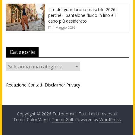
Il re del guardaroba maschile 2026:
perché il pantalone fluido in lino è il
capo più desiderato
4 Maggio 2026
Categorie
Categorie
Redazione
Contatti
Disclaimer
Privacy
Copyright © 2026
Tuttouomini
. Tutti i diritti riservati.
Tema: ColorMag di
ThemeGrill
. Powered by
WordPress
.