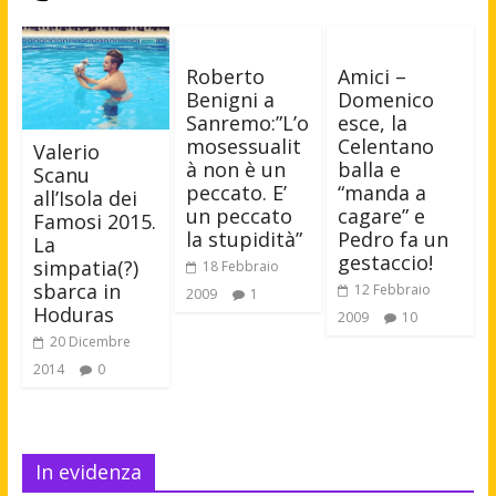
Roberto
Amici –
Benigni a
Domenico
Sanremo:”L’o
esce, la
mosessualit
Celentano
Valerio
à non è un
balla e
Scanu
peccato. E’
“manda a
all’Isola dei
un peccato
cagare” e
Famosi 2015.
la stupidità”
Pedro fa un
La
gestaccio!
simpatia(?)
18 Febbraio
sbarca in
12 Febbraio
2009
1
Hoduras
2009
10
20 Dicembre
2014
0
In evidenza