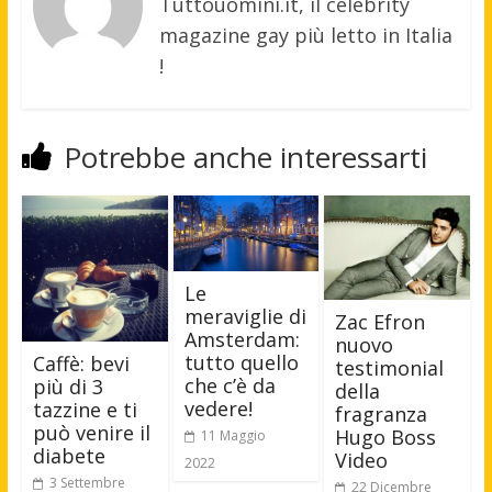
Tuttouomini.it, il celebrity
magazine gay più letto in Italia
!
Potrebbe anche interessarti
Le
meraviglie di
Zac Efron
Amsterdam:
nuovo
tutto quello
Caffè: bevi
testimonial
che c’è da
più di 3
della
vedere!
tazzine e ti
fragranza
può venire il
Hugo Boss
11 Maggio
diabete
Video
2022
3 Settembre
22 Dicembre