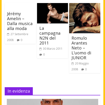
Jérémy
Amelin –
Dalla musica
La
alla moda
campagna
27 Settembre
Romulo
N2N del
2008
0
Arantes
2011
Neto –
30 Marzo 2011
L’uomo di
0
JUNIOR
20 Maggio
2008
0
In evidenza