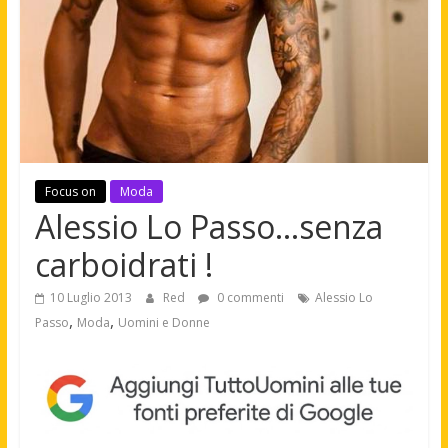
Focus on
Moda
Alessio Lo Passo…senza
carboidrati !
10 Luglio 2013
Red
0 commenti
Alessio Lo
,
,
Passo
Moda
Uomini e Donne