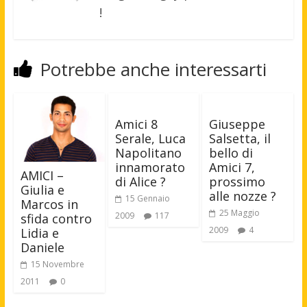
!
Potrebbe anche interessarti
Amici 8
Giuseppe
Serale, Luca
Salsetta, il
Napolitano
bello di
innamorato
Amici 7,
AMICI –
di Alice ?
prossimo
Giulia e
alle nozze ?
15 Gennaio
Marcos in
25 Maggio
2009
117
sfida contro
2009
4
Lidia e
Daniele
15 Novembre
2011
0