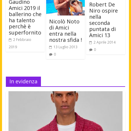
Gaudino
Robert De
Amici 2019 il
Niro ospire
ballerino che
nella
ha talento
Nicolò Noto
seconda
perchè è
di Amici
puntata di
superfornito
entra nella
Amici 13
nostra sfida !
2 Febbraio
2 Aprile 2014
2019
13 Luglio 2013
0
0
In evidenza