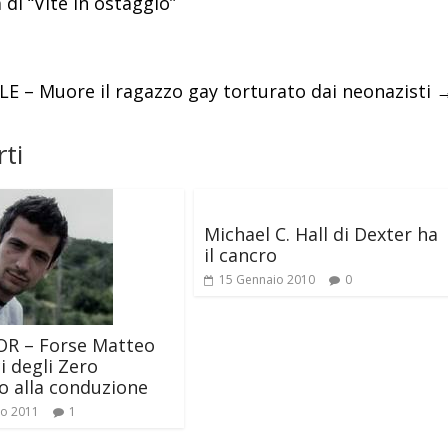
di “Vite in ostaggio”
ILE – Muore il ragazzo gay torturato dai neonazisti
ti
Michael C. Hall di Dexter ha
il cancro
15 Gennaio 2010
0
OR – Forse Matteo
i degli Zero
o alla conduzione
io 2011
1