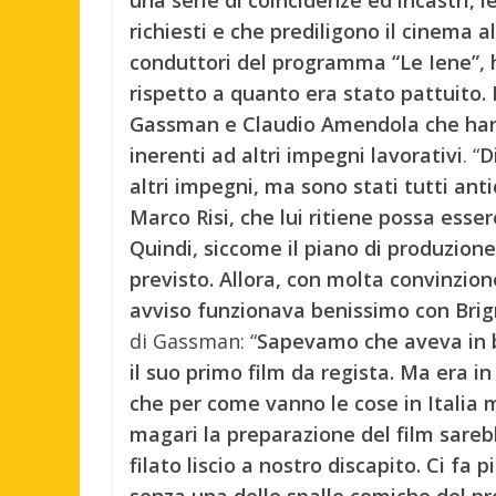
richiesti e che prediligono il cinema al
conduttori del programma “Le Iene”, h
rispetto a quanto era stato pattuito. 
Gassman e Claudio Amendola che hann
inerenti ad altri impegni lavorativi
. “
D
altri impegni, ma sono stati tutti ant
Marco Risi, che lui ritiene possa esser
Quindi, siccome il piano di produzione
previsto. Allora, con molta convinzi
avviso funzionava benissimo con Brign
di Gassman: “
Sapevamo che aveva in b
il suo primo film da regista. Ma era i
che per come vanno le cose in Italia
magari la preparazione del film sarebb
filato liscio a nostro discapito. Ci fa 
senza una delle spalle comiche del p