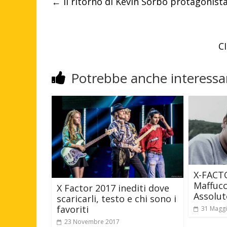
←
Il ritorno di Kevin Sorbo protagonista 
C
Potrebbe anche interessar
X-FACT
Maffucc
X Factor 2017 inediti dove
Assolut
scaricarli, testo e chi sono i
favoriti
31 Magg
23 Novembre 2017