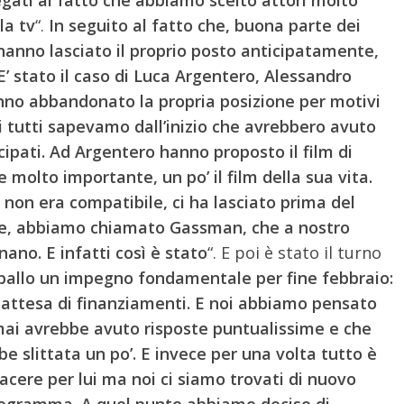
la tv
“.
In seguito al fatto che, buona parte dei
anno lasciato il proprio posto anticipatamente,
E’ stato il caso di Luca Argentero, Alessandro
o abbandonato la propria posizione per motivi
i tutti sapevamo dall’inizio che avrebbero avuto
icipati. Ad Argentero hanno proposto il film di
e molto importante, un po’ il film della sua vita.
 non era compatibile, ci ha lasciato prima del
one, abbiamo chiamato Gassman, che a nostro
ano. E infatti così è stato
“. E poi è stato il turno
allo un impegno fondamentale per fine febbraio:
n attesa di finanziamenti. E noi abbiamo pensato
 mai avrebbe avuto risposte puntualissime e che
e slittata un po’. E invece per una volta tutto è
piacere per lui ma noi ci siamo trovati di nuovo
rogramma. A quel punto abbiamo deciso di