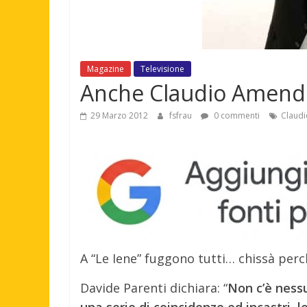
Magazine
Televisione
Anche Claudio Amendol
29 Marzo 2012
fsfrau
0 commenti
Claud
A “Le Iene” fuggono tutti… chissà perch
Davide Parenti dichiara: “
Non c’è nessu
una serie di coincidenze ed incastri, 