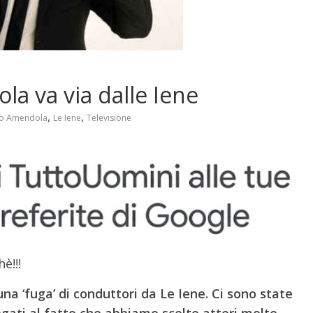
a va via dalle Iene
,
,
io Amendola
Le Iene
Televisione
è!!!
na ‘fuga’ di conduttori da Le Iene. Ci sono state
legati al fatto che abbiamo scelto attori molto