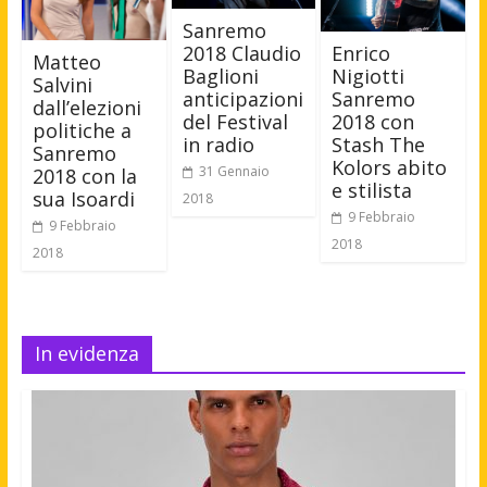
Sanremo
Enrico
2018 Claudio
Matteo
Nigiotti
Baglioni
Salvini
Sanremo
anticipazioni
dall’elezioni
2018 con
del Festival
politiche a
Stash The
in radio
Sanremo
Kolors abito
31 Gennaio
2018 con la
e stilista
sua Isoardi
2018
9 Febbraio
9 Febbraio
2018
2018
In evidenza