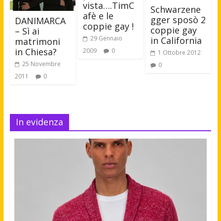
vista….TimC
Schwarzene
afè e le
gger sposò 2
DANIMARCA
coppie gay !
coppie gay
– Sì ai
29 Gennaio
in California
matrimoni
in Chiesa?
2009
0
1 Ottobre 2012
25 Novembre
0
2011
0
In evidenza