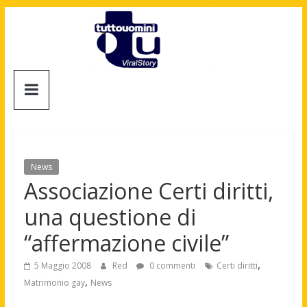
Salta
al
contenuto
Tuttouomini
News,
Tv,
Cinema,
Motori,
News
gay
Associazione Certi diritti,
news
una questione di
e
la
“affermazione civile”
moda
maschile
,
5 Maggio 2008
Red
0 commenti
Certi diritti
,
Matrimonio gay
News