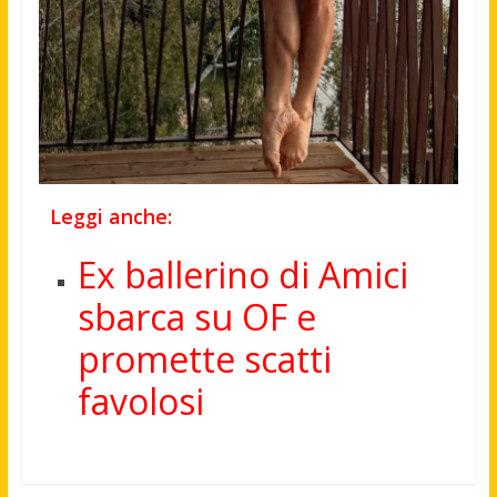
Leggi anche:
Ex ballerino di Amici
sbarca su OF e
promette scatti
favolosi