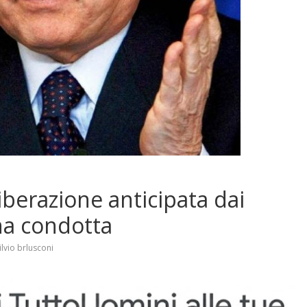
liberazione anticipata dai
ona condotta
ilvio brlusconi