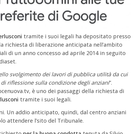
erlusconi
tramite i suoi legali ha depositato presso
la richiesta di liberazione anticipata nell’ambito
ciali di un anno concesso ad aprile 2014 in seguito
diaset.
ello svolgimento dei lavori di pubblica utilità da cui
i riflessione sulla condizione degli anziani
“.
enuova.tv, è uno dei passaggi della richiesta di
lusconi
tramite i suoi legali.
ni. Un addio anticipato, quindi, dal centro anziani
lo attendere l’sito del Tribunale.
 richiesto
per la buona condotta
tenuta da Silvio