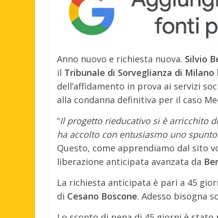
Anno nuovo e richiesta nuova.
Silvio B
il
Tribunale di Sorveglianza di Milano
dell’affidamento in prova ai servizi so
alla condanna definitiva per il caso Me
“
Il progetto rieducativo si è arricchito d
ha accolto con entusiasmo uno spunto d
Questo, come apprendiamo dal sito voc
liberazione anticipata avanzata da
Ber
La richiesta anticipata è pari a 45 gior
di
Cesano Boscone
. Adesso bisogna so
Lo sconto di pena di 45 giorni è stato