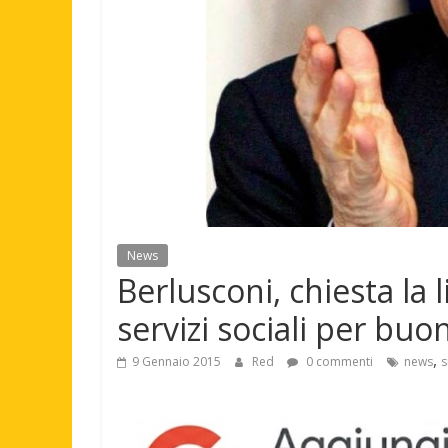
News
Berlusconi, chiesta la 
servizi sociali per bu
,
9 Gennaio 2015
Red
0 commenti
news
s