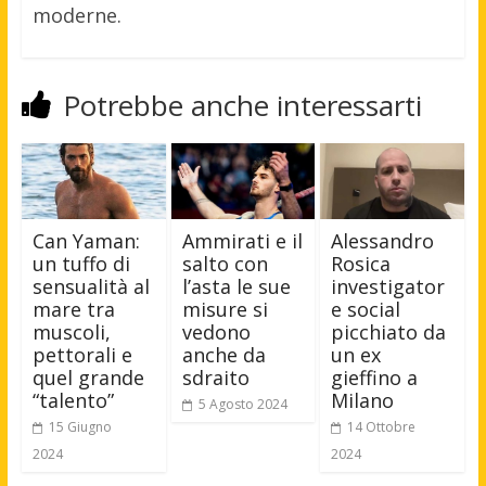
moderne.
Potrebbe anche interessarti
Can Yaman:
Ammirati e il
Alessandro
un tuffo di
salto con
Rosica
sensualità al
l’asta le sue
investigator
mare tra
misure si
e social
muscoli,
vedono
picchiato da
pettorali e
anche da
un ex
quel grande
sdraito
gieffino a
“talento”
Milano
5 Agosto 2024
15 Giugno
14 Ottobre
2024
2024