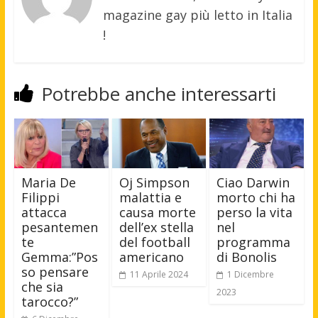
magazine gay più letto in Italia
!
Potrebbe anche interessarti
Maria De
Oj Simpson
Ciao Darwin
Filippi
malattia e
morto chi ha
attacca
causa morte
perso la vita
pesantemen
dell’ex stella
nel
te
del football
programma
Gemma:”Pos
americano
di Bonolis
so pensare
11 Aprile 2024
1 Dicembre
che sia
2023
tarocco?”