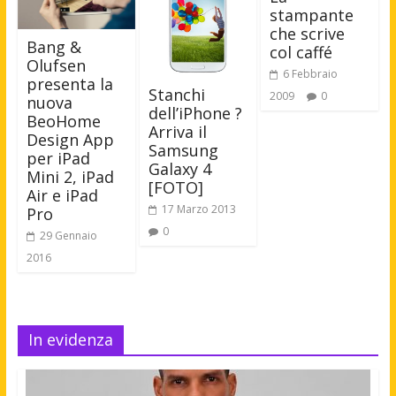
stampante
che scrive
Bang &
col caffé
Olufsen
6 Febbraio
presenta la
Stanchi
2009
0
nuova
dell’iPhone ?
BeoHome
Arriva il
Design App
Samsung
per iPad
Galaxy 4
Mini 2, iPad
[FOTO]
Air e iPad
17 Marzo 2013
Pro
0
29 Gennaio
2016
In evidenza