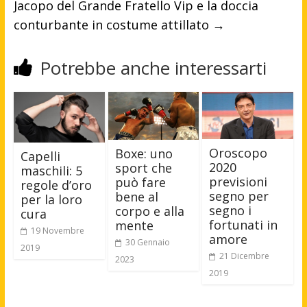
Jacopo del Grande Fratello Vip e la doccia
conturbante in costume attillato
→
Potrebbe anche interessarti
Oroscopo
Boxe: uno
Capelli
2020
sport che
maschili: 5
previsioni
può fare
regole d’oro
segno per
bene al
per la loro
segno i
corpo e alla
cura
fortunati in
mente
19 Novembre
amore
30 Gennaio
2019
21 Dicembre
2023
2019