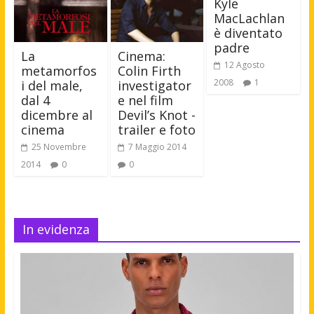
Kyle
MacLachlan
è diventato
padre
La
Cinema:
12 Agosto
metamorfos
Colin Firth
2008
1
i del male,
investigator
dal 4
e nel film
dicembre al
Devil’s Knot -
cinema
trailer e foto
25 Novembre
7 Maggio 2014
2014
0
0
In evidenza