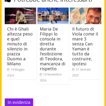
Chi è Ghali
Maria De
Il futuro di
altezza peso
Filippi lo
Viola come il
e quel
consola in
mare 3
minuto di
diretta
senza Can
silenzio in
durante
Yaman è
piazza
l’esibizione
tutto da
Duomo a
di Teodora,
costruire,
Milano
mancanza di
ipotesi
rispetto
16 Maggio
27 Gennaio
10 Novembre
2024
2025
2024
In evidenza