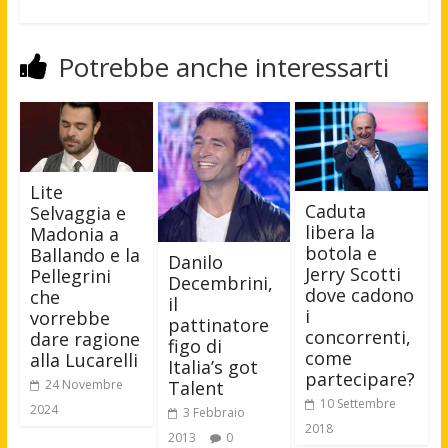
Potrebbe anche interessarti
Lite
Caduta
Selvaggia e
libera la
Madonia a
botola e
Ballando e la
Danilo
Jerry Scotti
Pellegrini
Decembrini,
dove cadono
che
il
i
vorrebbe
pattinatore
concorrenti,
dare ragione
figo di
come
alla Lucarelli
Italia’s got
partecipare?
24 Novembre
Talent
10 Settembre
2024
3 Febbraio
2018
2013
0