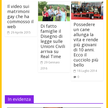
Il video sui
matrimoni
gay che ha
commosso il
Possedere
Di fatto
web
un cane
famiglie il
29 Aprile 2015
allunga la
Disegno di
vita e rende
legge sulle
più giovani
Unioni Civili
di 10 anni.
arriva su
Ecco il
Real Time
cucciolo più
29 Gennaio
bello
2016
18 Luglio 2014
0
In evidenza