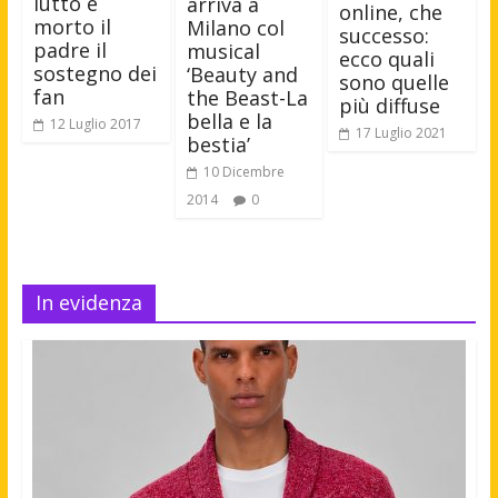
lutto è
arriva a
online, che
morto il
Milano col
successo:
padre il
musical
ecco quali
sostegno dei
‘Beauty and
sono quelle
fan
the Beast-La
più diffuse
bella e la
12 Luglio 2017
17 Luglio 2021
bestia’
10 Dicembre
2014
0
In evidenza