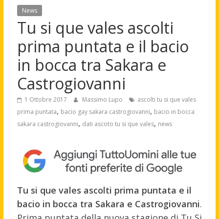
News
Tu si que vales ascolti
prima puntata e il bacio
in bocca tra Sakara e
Castrogiovanni
1 Ottobre 2017
Massimo Lupo
ascolti tu si que vales
,
,
prima puntata
bacio gay sakara castrogiovanni
bacio in bocca
,
,
sakara castrogiovanni
dati ascoto tu si que vales
news
Tu si que vales ascolti prima puntata e il
bacio in bocca tra Sakara e Castrogiovanni
.
Prima puntata della nuova stagione di Tu Si