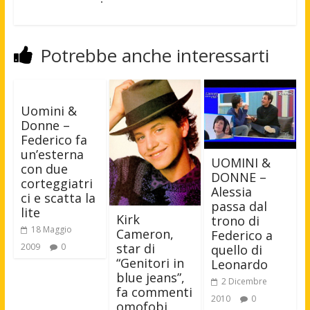
Potrebbe anche interessarti
Uomini &
Donne –
Federico fa
un’esterna
UOMINI &
con due
DONNE –
corteggiatri
Alessia
ci e scatta la
passa dal
lite
Kirk
trono di
18 Maggio
Cameron,
Federico a
star di
2009
0
quello di
“Genitori in
Leonardo
blue jeans”,
2 Dicembre
fa commenti
2010
0
omofobi