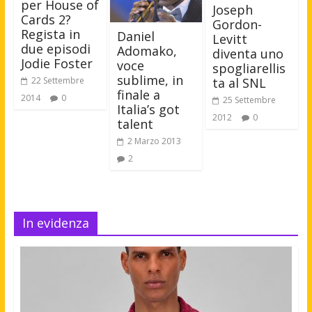
per House of
Joseph
Cards 2?
Gordon-
Regista in
Daniel
Levitt
due episodi
Adomako,
diventa uno
Jodie Foster
voce
spogliarellis
sublime, in
ta al SNL
22 Settembre
finale a
2014
0
25 Settembre
Italia’s got
2012
0
talent
2 Marzo 2013
2
In evidenza