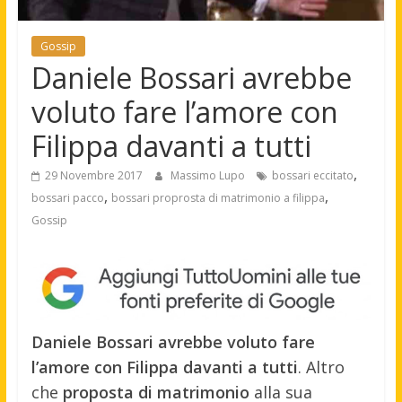
Gossip
Daniele Bossari avrebbe
voluto fare l’amore con
Filippa davanti a tutti
,
29 Novembre 2017
Massimo Lupo
bossari eccitato
,
,
bossari pacco
bossari proprosta di matrimonio a filippa
Gossip
Daniele Bossari avrebbe voluto fare
l’amore con Filippa davanti a tutti
. Altro
che
proposta di matrimonio
alla sua