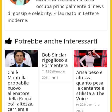
occupa principalmente di news
di gossip e celebrity. E' laureato in Lettere
moderne.
Potrebbe anche interessarti
Bob Sinclar
rigoglioso a
Formentera
Chi è
Arisa peso e
12 Settembre
Montella
altezza
2011
1
probabile
quanto pesa
nuovo
la cantante e
allenatore
stilista a The
della Roma:
Voice
età, altezza,
22 Novembre
carriera e
2024