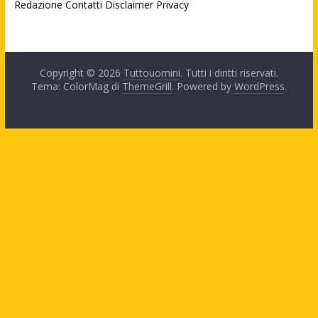
Redazione
Contatti
Disclaimer
Privacy
Copyright © 2026
Tuttouomini
. Tutti i diritti riservati.
Tema: ColorMag di
ThemeGrill
. Powered by
WordPress
.