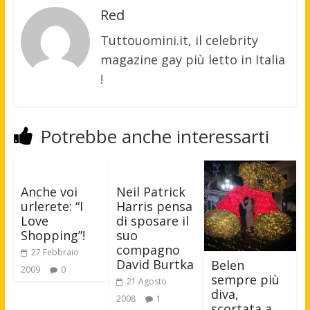
Red
Tuttouomini.it, il celebrity
magazine gay più letto in Italia
!
Potrebbe anche interessarti
Anche voi
Neil Patrick
urlerete: “I
Harris pensa
Love
di sposare il
Shopping”!
suo
compagno
27 Febbraio
David Burtka
Belen
2009
0
sempre più
21 Agosto
diva,
2008
1
scortata a