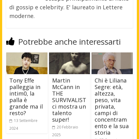
di gossip e celebrity. E' laureato in Lettere
moderne.
Potrebbe anche interessarti
Tony Effe
Martin
Chi è Liliana
palleggia in
McCann in
Segre: età,
intim0, la
THE
altezza,
palla è
SURVIVALIST
peso, vita
grande ma il
ci mostra un
privata,
resto?
talento
campi di
super!
concentram
13 Settembre
ento e la sua
20 Febbraio
2024
storia
2025