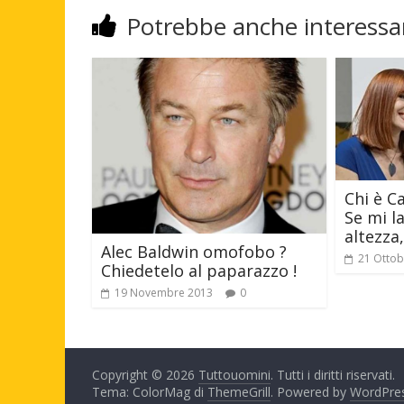
Potrebbe anche interessar
Chi è C
Se mi la
altezza
Alec Baldwin omofobo ?
21 Ottob
Chiedetelo al paparazzo !
19 Novembre 2013
0
Copyright © 2026
Tuttouomini
. Tutti i diritti riservati.
Tema: ColorMag di
ThemeGrill
. Powered by
WordPre