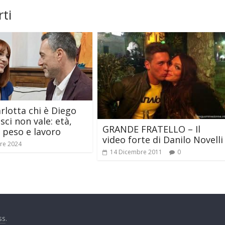
ti
arlotta chi è Diego
sci non vale: età,
GRANDE FRATELLO – Il
, peso e lavoro
video forte di Danilo Novelli
re 2024
14 Dicembre 2011
0
ss
.