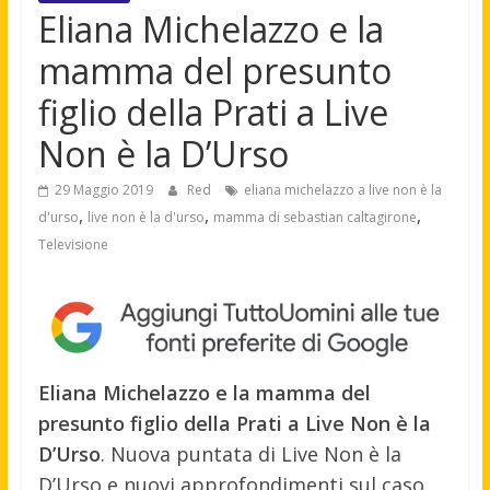
Eliana Michelazzo e la
mamma del presunto
figlio della Prati a Live
Non è la D’Urso
29 Maggio 2019
Red
eliana michelazzo a live non è la
,
,
,
d'urso
live non è la d'urso
mamma di sebastian caltagirone
Televisione
Eliana Michelazzo e la mamma del
presunto figlio della Prati a Live Non è la
D’Urso
. Nuova puntata di Live Non è la
D’Urso e nuovi approfondimenti sul caso