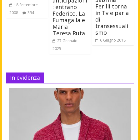
anticipazioni
18 Settembre
Ferilli torna
: entrano
in Tv e parla
Federico, La
2008
394
di
Fumagalla e
transessuali
Maria
smo
Teresa Ruta
6 Giugno 2018
27 Gennaio
2025
In evidenza