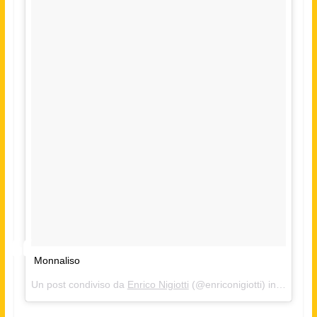
Monnaliso
Un post condiviso da
Enrico Nigiotti
(@enriconigiotti) in data:
Ge