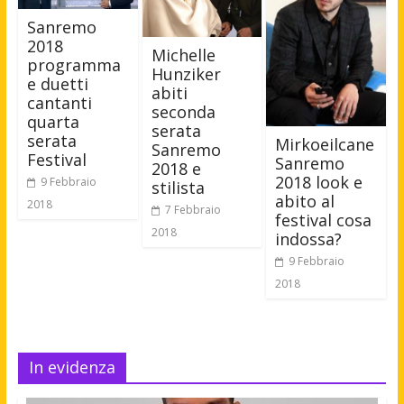
Sanremo
2018
Michelle
programma
Hunziker
e duetti
abiti
cantanti
seconda
quarta
serata
serata
Mirkoeilcane
Sanremo
Festival
Sanremo
2018 e
2018 look e
9 Febbraio
stilista
abito al
2018
7 Febbraio
festival cosa
2018
indossa?
9 Febbraio
2018
In evidenza