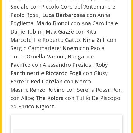
Sociale
con Piccolo Coro dell’Antoniano e
Paolo Rossi;
Luca Barbarossa
con Anna
Foglietta;
Mario Biondi
con Ana Carolina e
Daniel Jobim;
Max Gazzè
con Rita
Marcotulli e Roberto Gatto;
Nina Zilli
con
Sergio Cammariere;
Noemi
con Paola
Turci;
Ornella Vanoni, Bungaro e
Pacifico
con Alessandro Preziosi;
Roby
Facchinetti e Riccardo Fogli
con Giusy
Ferreri;
Red Canzian
con Marco
Masini;
Renzo Rubino
con Serena Rossi; Ron
con Alice;
The Kolors
con Tullio De Piscopo
ed Enrico Nigiotti.