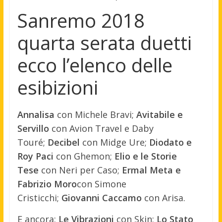
Sanremo 2018
quarta serata duetti
ecco l’elenco delle
esibizioni
Annalisa
con Michele Bravi;
Avitabile e
Servillo
con Avion Travel e Daby
Touré;
Decibel
con Midge Ure;
Diodato e
Roy Paci
con Ghemon;
Elio e le Storie
Tese
con Neri per Caso;
Ermal Meta e
Fabrizio Moro
con Simone
Cristicchi;
Giovanni Caccamo
con Arisa.
E ancora:
Le Vibrazioni
con Skin;
Lo Stato