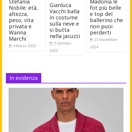
Stefania
Madonia le
Gianluca
Nobile: età,
fot più belle
Vacchi balla
altezza,
e top del
in costume
peso, vita
ballerino che
sulla neve e
privata e
non puoi
si butta
Wanna
perderti
nella jacuzzi
Marchi
27 Novembre
2 Gennaio
4 Marzo 2025
2024
2020
In evidenza