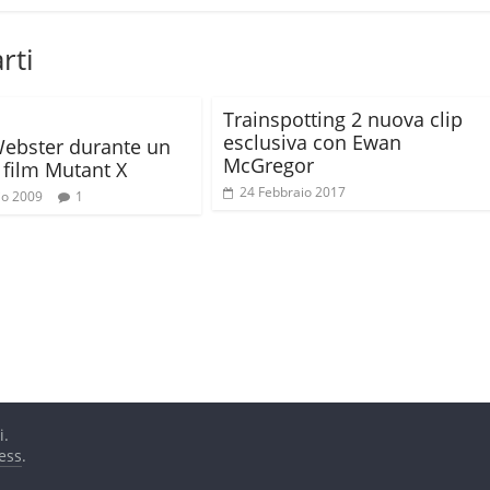
rti
Trainspotting 2 nuova clip
esclusiva con Ewan
Webster durante un
McGregor
l film Mutant X
24 Febbraio 2017
io 2009
1
i.
ess
.