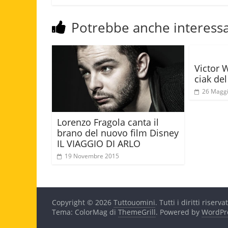
Potrebbe anche interessa
Victor 
ciak de
26 Magg
Lorenzo Fragola canta il
brano del nuovo film Disney
IL VIAGGIO DI ARLO
19 Novembre 2015
Copyright © 2026
Tuttouomini
. Tutti i diritti riservat
Tema: ColorMag di
ThemeGrill
. Powered by
WordPr