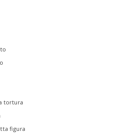
eto
so
ca tortura
a
tta figura