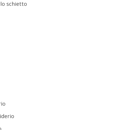
lo schietto
rio
iderio
o