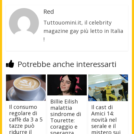
Red
Tuttouomini.it, il celebrity
magazine gay più letto in Italia
!
Potrebbe anche interessarti
Billie Eilish
Il consumo
Il cast di
malattia
regolare di
Amici 14:
sindrome di
caffè da 3 a 5
novità nel
Tourette:
tazze può
serale e il
coraggio e
ridurre il
mistero sui
speranza