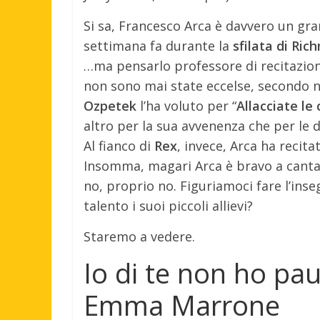
Si sa, Francesco Arca è davvero un gr
settimana fa durante la
sfilata di Ri
…ma pensarlo professore di recitazione 
non sono mai state eccelse, secondo n
Ozpetek
l’ha voluto per “
Allacciate le 
altro per la sua avvenenza che per le d
Al fianco di
Rex
, invece, Arca ha recit
Insomma, magari Arca è bravo a cantare
no, proprio no. Figuriamoci fare l’ins
talento i suoi piccoli allievi?
Staremo a vedere.
Io di te non ho pau
Emma Marrone