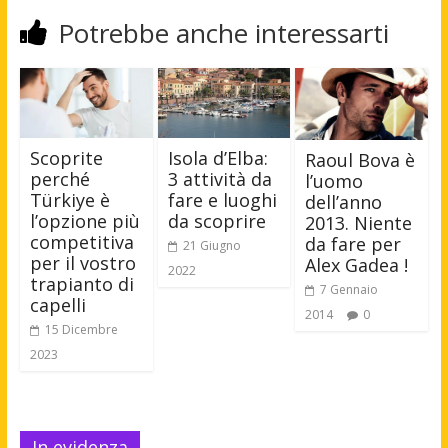
Potrebbe anche interessarti
Scoprite
Isola d’Elba:
Raoul Bova è
perché
3 attività da
l’uomo
Türkiye è
fare e luoghi
dell’anno
l’opzione più
da scoprire
2013. Niente
competitiva
da fare per
21 Giugno
per il vostro
Alex Gadea !
2022
trapianto di
7 Gennaio
capelli
2014
0
15 Dicembre
2023
In evidenza