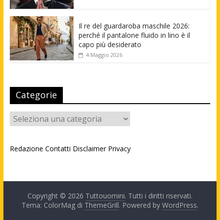
Il re del guardaroba maschile 2026:
perché il pantalone fluido in lino è il
capo più desiderato
4 Maggio 2026
Categorie
Categorie
Redazione
Contatti
Disclaimer
Privacy
Copyright © 2026
Tuttouomini
. Tutti i diritti riservati.
Tema: ColorMag di
ThemeGrill
. Powered by
WordPress
.