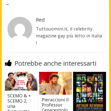
→
Red
Tuttouomini.it, il celebrity
magazine gay più letto in Italia
!
Potrebbe anche interessarti
SCEMO & +
Pieraccioni Il
SCEMO 2,
Professor
una
Cenerentolo