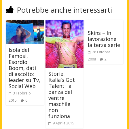
Potrebbe anche interessarti
Skins – In
lavorazione
la terza serie
Isola deI
28 Ottobre
Famosi,
2008
2
Esordio
Boom, dati
Storie,
di ascolto:
Italia’s Got
leader su Tv,
Talent: la
Social Web
danza del
3 Febbraio
ventre
2015
0
maschile
non
funziona
9 Aprile 2015