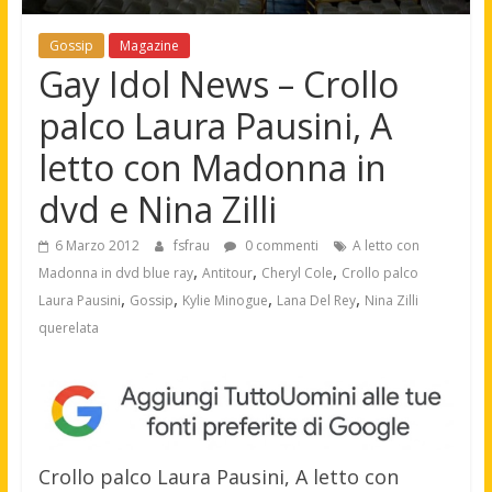
Gossip
Magazine
Gay Idol News – Crollo
palco Laura Pausini, A
letto con Madonna in
dvd e Nina Zilli
6 Marzo 2012
fsfrau
0 commenti
A letto con
,
,
,
Madonna in dvd blue ray
Antitour
Cheryl Cole
Crollo palco
,
,
,
,
Laura Pausini
Gossip
Kylie Minogue
Lana Del Rey
Nina Zilli
querelata
Crollo palco Laura Pausini, A letto con