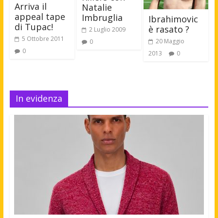
Arriva il
Natalie
appeal tape
Imbruglia
Ibrahimovic
di Tupac!
è rasato ?
2 Luglio 2009
5 Ottobre 2011
20 Maggio
0
0
2013
0
In evidenza